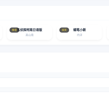
更新至1260集
1-9季已完结
名侦探柯南日语版
蜡笔小新
推理
搞笑
高山南
内详