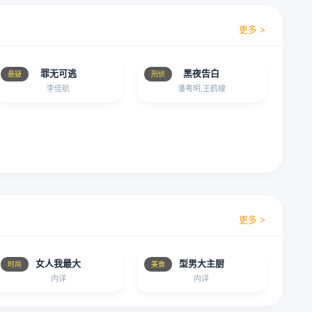
更多 >
更新至11集
更新至23集
罪无可逃
黑夜告白
悬疑
刑侦
李佳航
潘粤明,王鹤棣
更多 >
更新中
更新中
女人我最大
型男大主厨
时尚
美食
内详
内详