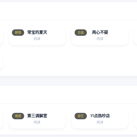
全12集
全24集
常宝的夏天
两心不疑
剧情
古装
内详
内详
更新中
更新中
第三调解室
11点热吵店
情感
综艺
内详
内详