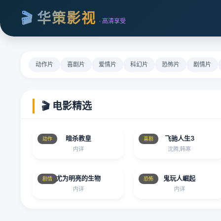
🎬 华策影视
· 高清享受
动作片
喜剧片
爱情片
科幻片
恐怖片
剧情片
🎬 电影精选
HD中字
HD
暗杀教皇
飞驰人生3
动作
喜剧
内详
沈腾,韩寒
HD中字
HD中字
尤为明亮的生物
鬼玩人崛起
剧情
恐怖
内详
内详